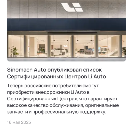
Sinomach Auto опубликовал список
Ли Л9 | Li L9
Сертифицированных Центров Li Auto
Флагманский 6-местный кроссовер
Теперь российские потребители смогут
ОТ 9 650 000 ₽
приобрести внедорожники Li Auto в
Подробнее
Сертифицированных Центрах, что гарантирует
высокое качество обслуживания, оригинальные
запчасти и профессиональную поддержку.
16 мая 2025