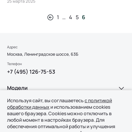
25 марта 2025
1
…
4
5
6
Адрес
Москва, Ленинградское шоссе, 63Б
Телефон
+7 (495) 126-75-53
Модели
Ли Л6 | Li L6
Используя сайт, вы соглашаетесь
с политикой
Покупка
обработки данных
и использованием cookies
Ли Л7 | Li L7
вашего браузера. Cookies можно отключить в
ВЫБОР И ПОКУПКА
Ли Л9 | Li L9
любой момент в настройках браузера. Для
Владение
обеспечения оптимальной работы и улучшения
Консультация