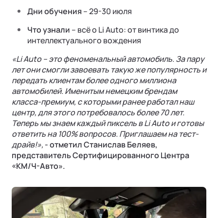
Дни обучения
– 29-30 июля
Что узнали
– всё о Li Auto: от винтика до
интеллектуального вождения
«Li Auto – это феноменальный автомобиль. За пару
лет они смогли завоевать такую же популярность и
передать клиентам более одного миллиона
автомобилей. Именитым немецким брендам
класса-премиум, с которыми ранее работал наш
центр, для этого потребовалось более 70 лет.
Теперь мы знаем каждый пиксель в Li Auto и готовы
ответить на 100% вопросов. Приглашаем на тест-
драйв!»,
- отметил Станислав Беляев,
представитель Сертифицированного Центра
«КМ/Ч-Авто».