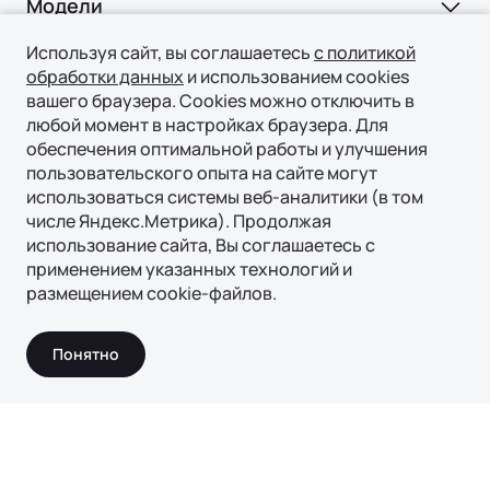
Модели
Ли Л6 | Li L6
Используя сайт, вы соглашаетесь
с политикой
Покупка
обработки данных
и использованием cookies
Ли Л7 | Li L7
вашего браузера. Cookies можно отключить в
ВЫБОР И ПОКУПКА
Ли Л9 | Li L9
любой момент в настройках браузера. Для
Владение
обеспечения оптимальной работы и улучшения
Консультация
пользовательского опыта на сайте могут
СЕРВИС
Технологии
Тест-драйв
использоваться системы веб-аналитики (в том
Официальный сервис
числе Яндекс.Метрика). Продолжая
Специальные предложения
ТЕХНОЛОГИИ ЛИ АВТО | LI AUTO
использование сайта, Вы соглашаетесь с
О нас
Регламент ТО
Авто в наличии
применением указанных технологий и
REEV-платформа
размещением cookie-файлов.
ПОДДЕРЖКА
О БРЕНДЕ
КОРПОРАТИВНЫЕ ПРОДАЖИ
Умное пространство
© 2026 Филиал ООО «ГИПЕРИОН ЛИЗИНГ (ТЯНЬЦЗИНЬ)»,
Гарантия
Бренд Ли Авто | Li Auto
Корпоративным клиентам
официальный дистрибьютор Ли Авто / Li Auto в России
Уникальная подвеска
Понятно
Страховая гарантия
Новости
Политика конфиденциальности
Лизинг
Безопасность
Руководства по эксплуатации
СМИ о нас
Правовая информация
Акустический комфорт (NVH)
ФИНАНСЫ И УСЛУГИ
Вопрос | ответ
Финансовые программы
Интеллектуальные ассистенты
Сделано в ПЕРКС