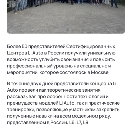
Страховая гарантия
КОРПОРАТИВНЫЕ ПРОДАЖИ
СОТРУДНИЧЕСТВО
Акустический комфорт (NVH)
Корпоративным клиентам
Руководства по эксплуатации
Контакты
Ли Л6 | Li L6
Интеллектуальные ассистенты
Городской 5-местный кроссовер
Лизинг
ОТ 6 890 000 ₽
Обновление ПО
Подробнее
ФИНАНСЫ И УСЛУГИ
Операционная система
Более 50 представителей Сертифицированных
Финансовые программы
Центров Li Auto в России получили уникальную
возможность углубить свои знания и повысить
Трейд-ин
профессиональный уровень на специальном
мероприятии, которое состоялось в Москве.
Страхование
В течение двух дней представители концерна Li
Auto провели как теоретические занятия,
рассказывая про особенности технологий и
преимуществ моделей Li Auto, так и практические
тренировки, позволяющие участникам закрепить
Ли Л7 | Li L7
полученные навыки на всем модельном ряду,
Универсальный 5-местный кроссовер
представленном в России: L6, L7, L9.
ОТ 7 820 000 ₽
Подробнее