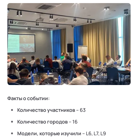
Ли Л9 | Li L9
Флагманский 6-местный кроссовер
ОТ 9 650 000 ₽
Подробнее
Факты о событии:
Количество участников
– 63
Количество городов
– 16
Модели, которые изучили
– L6, L7, L9