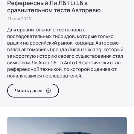
Подробнее
Референсный Ли Л6 | Li L6 в
ФИНАНСЫ И УСЛУГИ
сравнительном тесте Авторевю
Операционная система
Финансовые программы
21 мая 2026
Трейд-ин
Для сравнительного теста новых
последовательных гибридов, которые только
Страхование
вышли на российский рынок, команда Авторевю
взяла автомобиль бренда Лисян | Lixiang, который
за короткую историю своего существования стал
символом Ли Авто Л6 | Li Auto L6 фактически стал
референсной техникой, по которой оценивают
появляющихся последователей.
Ли Л7 | Li L7
Универсальный 5-местный кроссовер
Читать далее
ОТ 7 820 000 ₽
Подробнее