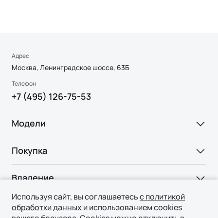
Адрес
Москва, Ленинградское шоссе, 63Б
Телефон
+7 (495) 126-75-53
Модели
Ли Л6 | Li L6
Покупка
Ли Л7 | Li L7
ВЫБОР И ПОКУПКА
Ли Л9 | Li L9
Владение
Консультация
Используя сайт, вы соглашаетесь
с политикой
СЕРВИС
Технологии
Тест-драйв
обработки данных
и использованием cookies
Официальный сервис