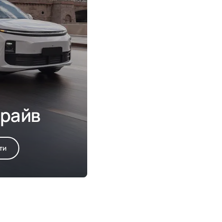
драйв
ти