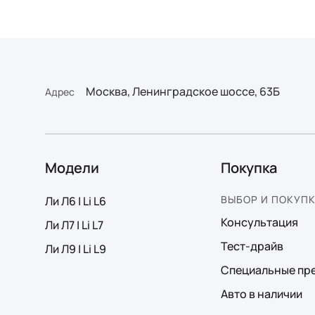
Москва, Ленинградское шоссе, 63Б
Адрес
Модели
Покупка
ВЫБОР И ПОКУП
Ли Л6 | Li L6
Консультация
Ли Л7 | Li L7
Тест-драйв
Ли Л9 | Li L9
Специальные пр
Авто в наличии