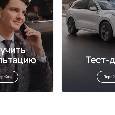
учить
льтацию
Тест-
ерейти
Перей