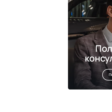
Пол
консу
П