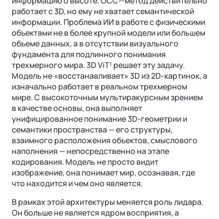
информацию о высоте. OCC³-метод действительно
работает с 3D, но ему не хватает семантической
информации. Проблема ИИ в работе с физическими
объектами не в более крупной модели или большем
объеме данных, а в отсутствии визуального
фундамента для подлинного понимания
трехмерного мира. 3D ViT¹ решает эту задачу.
Модель не «восстанавливает» 3D из 2D-картинок, а
изначально работает в реальном трехмерном
мире. С высокоточным мультиракурсным зрением
в качестве основы, она выполняет
унифицированное понимание 3D-геометрии и
семантики пространства — его структуры,
взаимного расположения объектов, смыслового
наполнения — непосредственно на этапе
кодирования. Модель не просто видит
изображение, она понимает мир, осознавая, где
что находится и чем оно является.
В рамках этой архитектуры меняется роль лидара.
Он больше не является ядром восприятия, а