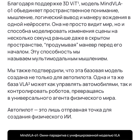
Благодаря поддержке 3D ViT¹, модель MindVLA-
о1 объединяет пространственное понимание,
мышление, логический вывод и манеру вождения в
одной нейросети. Она не просто видит мир, но и
способна моделировать изменения сцены на
несколько секунд раньше даже в скрытом
пространстве, “продумывая” маневр перед его
началом. Эту способность мы
называем мультимодальным мышлением.
Мы также подтвердили, что эта базовая модель
создана не только для автопилота. Одна и та же
база VLA² может как управлять автомобилями, так и
контролировать роботов, превращаясь
в универсального агента физического мира.
Автопилот — это лишь отправная точка для
создания физического ИИ.