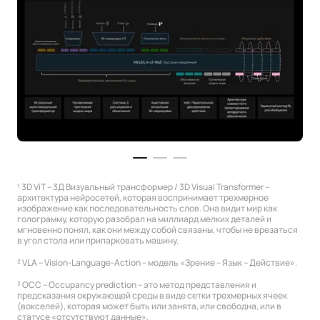
¹ 3D ViT – 3Д Визуальный трансформер / 3D Visual Transformer –
архитектура нейросетей, которая воспринимает трехмерное
изображение как последовательность слов. Она видит мир как
голограмму, которую разобрал на миллиард мелких деталей и
мгновенно понял, как они между собой связаны, чтобы не врезаться
в угол стола или припарковать машину.
² VLA – Vision-Language-Action – модель «Зрение – Язык – Действие».
³ OCC – Occupancy prediction – это метод представления и
предсказания окружающей среды в виде сетки трехмерных ячеек
(вокселей), которая может быть или занята, или свободна, или в
статусе «отсутствуют данные».