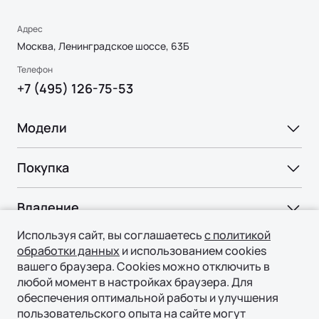
Адрес
Москва, Ленинградское шоссе, 63Б
Телефон
+7 (495) 126-75-53
Модели
Ли Л6 | Li L6
Покупка
Ли Л7 | Li L7
ВЫБОР И ПОКУПКА
Ли Л9 | Li L9
Владение
Консультация
Используя сайт, вы соглашаетесь
с политикой
СЕРВИС
Технологии
Тест-драйв
обработки данных
и использованием cookies
Официальный сервис
вашего браузера. Cookies можно отключить в
Специальные предложения
ТЕХНОЛОГИИ ЛИ АВТО | LI AUTO
любой момент в настройках браузера. Для
О нас
Регламент ТО
Авто в наличии
обеспечения оптимальной работы и улучшения
REEV-платформа
пользовательского опыта на сайте могут
ПОДДЕРЖКА
О БРЕНДЕ