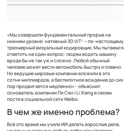
Подробнее
ФИНАНСЫ И УСЛУГИ
Операционная система
Финансовые программы
Трейд-ин
«Мы совершили фундаментальный прорыв на
Страхование
нижнем уровне: нативный 3D ViT¹ — по-настоящему
трехмерный визуальный кодировщик. Мы пытаемся
ответить на один вопрос: людям водить машину
вроде бы не так уж и сложно. Любой обычный
человек может вести автомобиль быстро и плавно.
Но ведущие мировые компании вложили в это
Ли Л7 | Li L7
сотни миллиардов, а беспилотное вождение до сих
Универсальный 5-местный кроссовер
пор продвигается медленно» - объяснил
ОТ 7 820 000 ₽
основатель компании Ли Сян | Li Xiang в своем
Подробнее
посте в социальной сети Weibo.
В чем же именно проблема?
Всё это время мы учили ИИ делать взрослые дела,
но так и не дали ему побыть ребенком.Человек