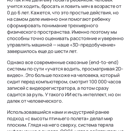
учится ходить, бросать и ловить мяч в возрасте от
0 до 6 лет. Кажется, что это простые действия, но
на самом деле именно они помогают ребенку
сформировать понимание трехмерного
физического пространства. Именно поэтому мы
способны точно оценивать расстояние и уверенно
Ли Л9 | Li L9
управлять машиной — наше «3D-предобучение»
Флагманский 6-местный кроссовер
завершилось еще до шести лет.
ОТ 9 650 000 ₽
Подробнее
Однако все современные сквозные (end-to-end)
системы по сути «учатся водить, просматривая 2D-
видео». Это больше похоже на человека, который
сидит перед компьютером, смотрит 100 000 часов
записей с видеорегистратора, а потом сразу
садится за руль. У такого ИИ есть интеллект, но он
далек от человеческого.
Использовавшийся нами и индустрией ранее
подход «с высоты птичьего полета» делал мир
плоским. Глядя на него сверху, система теряла