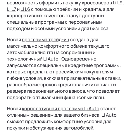
возможность оформить покупку кроссоверов
Li L9
,
Li L7
и
Li L6
с помощью трейд-ин и кредита, а для
корпоративных клиентов станут доступны
специальные программы с персональным
подходом и особыми условиями для бизнеса.
Новая
программа трейд-ин
создана для
максимально комфортного обмена текущего
автомобиля клиента на современный и
технологичный Li Auto. Одновременно
запускаются специальные кредитные программы,
которые предлагают российским покупателям
Ли Л9 | Li L9
гибкие условия, включая привлекательные ставки,
Флагманский 6-местный кроссовер
разнообразие сроков кредитования и варианты
ОТ 9 650 000 ₽
размера первоначального взноса, что позволяет
Подробнее
подобрать оптимальный финансовый план.
Новая
корпоративная программа Li Auto
станет
отличным решением для вашего бизнеса. Li Auto
сможет предложить комфортные условия для
покупки и обслуживания автомобилей,