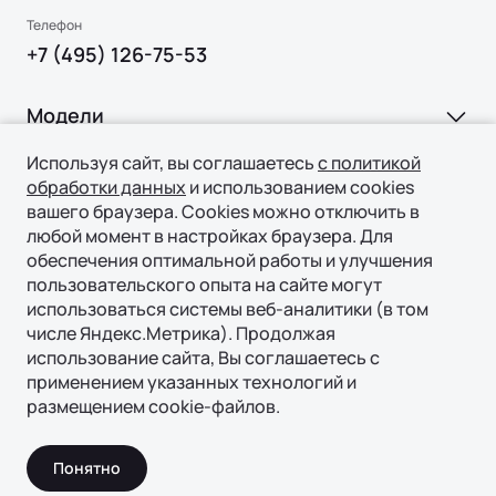
Телефон
+7 (495) 126-75-53
Модели
Ли Л6 | Li L6
Используя сайт, вы соглашаетесь
с политикой
Покупка
обработки данных
и использованием cookies
Ли Л7 | Li L7
вашего браузера. Cookies можно отключить в
ВЫБОР И ПОКУПКА
Ли Л9 | Li L9
любой момент в настройках браузера. Для
Владение
обеспечения оптимальной работы и улучшения
Консультация
пользовательского опыта на сайте могут
СЕРВИС
Технологии
Тест-драйв
использоваться системы веб-аналитики (в том
Официальный сервис
числе Яндекс.Метрика). Продолжая
Специальные предложения
ТЕХНОЛОГИИ ЛИ АВТО | LI AUTO
использование сайта, Вы соглашаетесь с
О нас
Регламент ТО
Авто в наличии
применением указанных технологий и
REEV-платформа
размещением cookie-файлов.
ПОДДЕРЖКА
О БРЕНДЕ
КОРПОРАТИВНЫЕ ПРОДАЖИ
Умное пространство
© 2026 Филиал ООО «ГИПЕРИОН ЛИЗИНГ (ТЯНЬЦЗИНЬ)»,
Гарантия
Бренд Ли Авто | Li Auto
Корпоративным клиентам
официальный дистрибьютор Ли Авто / Li Auto в России
Уникальная подвеска
Понятно
Страховая гарантия
Новости
Политика конфиденциальности
Лизинг